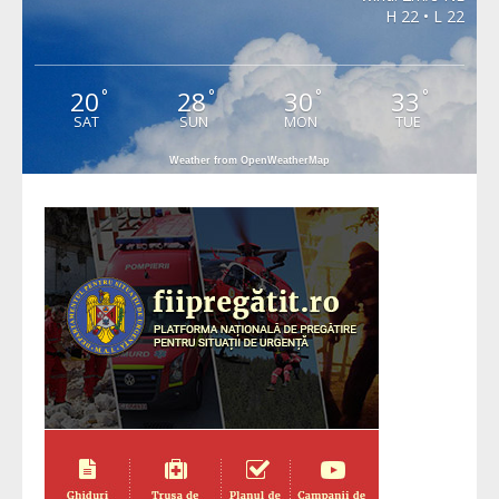
H 22 • L 22
20
28
30
33
°
°
°
°
SAT
SUN
MON
TUE
Weather from OpenWeatherMap