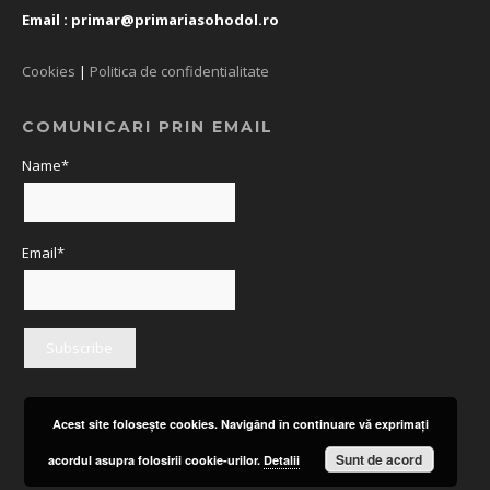
Email :
primar@primariasohodol.ro
Cookies
|
Politica de confidentialitate
COMUNICARI PRIN EMAIL
Name*
Email*
Acest site foloseşte cookies. Navigând în continuare vă exprimaţi
Sunt de acord
acordul asupra folosirii cookie-urilor.
Detalii