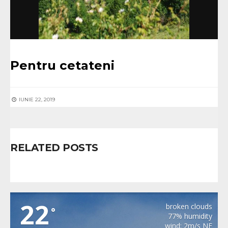
Pentru cetateni
IUNIE 22, 2019
RELATED POSTS
SOHODOL
22
broken clouds
°
77% humidity
wind: 2m/s NE