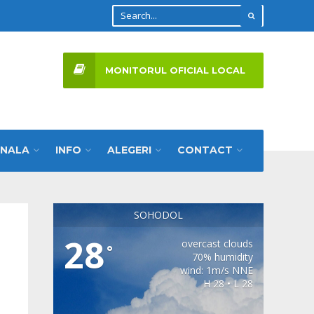
MONITORUL OFICIAL LOCAL
ONALA
INFO
ALEGERI
CONTACT
SOHODOL
28
overcast clouds
°
70% humidity
wind: 1m/s NNE
H 28 • L 28