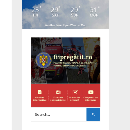
25
29
29
31
°
°
°
°
FRI
SAT
SUN
MON
Weather from OpenWeatherMap