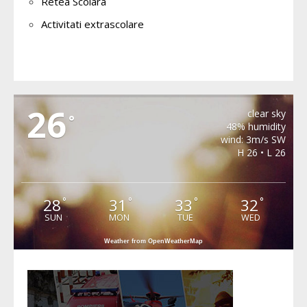
Retea Scolara
Activitati extrascolare
SOHODOL
26
clear sky
°
48% humidity
wind: 3m/s SW
H 26 • L 26
28
31
33
32
°
°
°
°
SUN
MON
TUE
WED
Weather from OpenWeatherMap