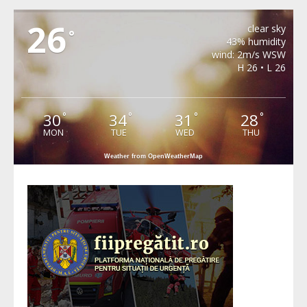
SOHODOL
26
clear sky
°
43% humidity
wind: 2m/s WSW
H 26 • L 26
30
34
31
28
°
°
°
°
MON
TUE
WED
THU
Weather from OpenWeatherMap