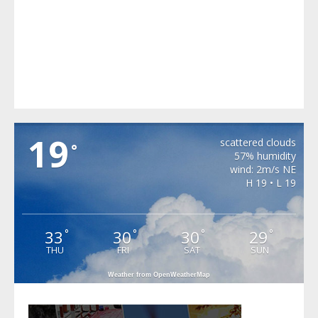
SOHODOL
19
scattered clouds
°
57% humidity
wind: 2m/s NE
H 19 • L 19
33
30
30
29
°
°
°
°
THU
FRI
SAT
SUN
Weather from OpenWeatherMap